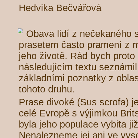
Hedvika Bečvářová
Obava lidí z nečekaného 
prasetem často pramení z 
jeho životě. Rád bych proto
následujícím textu seznámil
základními poznatky z oblast
tohoto druhu.
Prase divoké (Sus scrofa) j
celé Evropě s výjimkou Brit
byla jeho populace vybita j
Nenalezneme jej ani ve vy