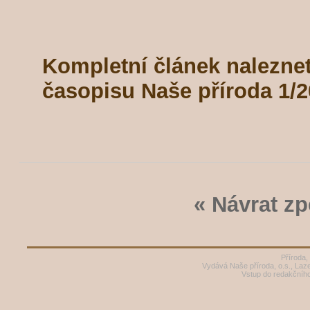
Kompletní článek naleznete
časopisu Naše příroda 1/2
« Návrat zp
Příroda,
Vydává Naše příroda, o.s., Laz
Vstup do redakčníh