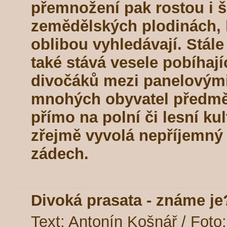
přemnožení pak rostou i 
zemědělských plodinách, k
oblibou vyhledávají. Stál
také stává vesele pobíhají
divočáků mezi panelovými
mnohých obyvatel předměs
přímo na polní či lesní kul
zřejmě vyvolá nepříjemný 
zádech.
Divoká prasata - známe je
Text: Antonín Košnář / Foto: