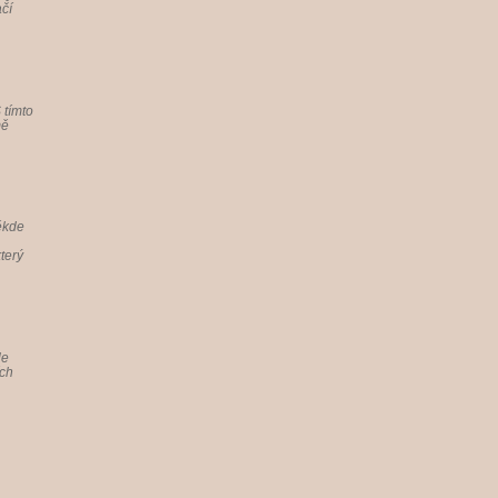
ačí
 tímto
mě
někde
terý
le
ích