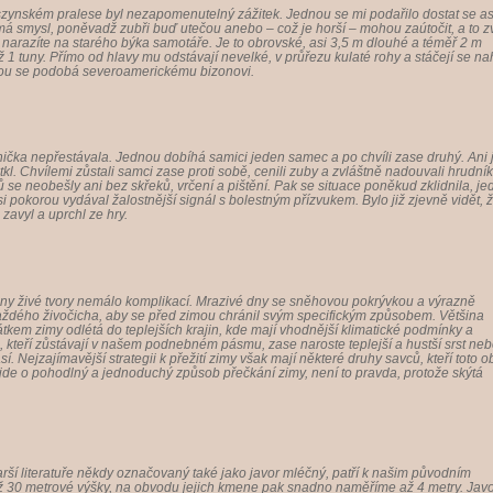
yszynském pralese byl nezapomenutelný zážitek. Jednou se mi podařilo dostat se as
má smysl, poněvadž zubři buď utečou anebo – což je horší – mohou zaútočit, a to z
 narazíte na starého býka samotáře. Je to obrovské, asi 3,5 m dlouhé a téměř 2 m
 1 tuny. Přímo od hlavy mu odstávají nevelké, v průřezu kulaté rohy a stáčejí se na
ou se podobá severoamerickému bizonovi.
onička nepřestávala. Jednou dobíhá samici jeden samec a po chvíli zase druhý. Ani
kl. Chvílemi zůstali samci zase proti sobě, cenili zuby a zvláštně nadouvali hrudník
ců se neobešly ani bez skřeků, vrčení a pištění. Pak se situace poněkud zklidnila, j
si pokorou vydával žalostnější signál s bolestným přízvukem. Bylo již zjevně vidět, 
avyl a uprchl ze hry.
ny živé tvory nemálo komplikací. Mrazivé dny se sněhovou pokrývkou a výrazně
aždého živočicha, aby se před zimou chránil svým specifickým způsobem. Většina
kem zimy odlétá do teplejších krajin, kde mají vhodnější klimatické podmínky a
, kteří zůstávají v našem podnebném pásmu, zase naroste teplejší a hustší srst ne
sí. Nejzajímavější strategii k přežití zimy však mají některé druhy savců, kteří toto 
 jde o pohodlný a jednoduchý způsob přečkání zimy, není to pravda, protože skýtá
arší literatuře někdy označovaný také jako javor mléčný, patří k našim původním
ž 30 metrové výšky, na obvodu jejich kmene pak snadno naměříme až 4 metry. Javo