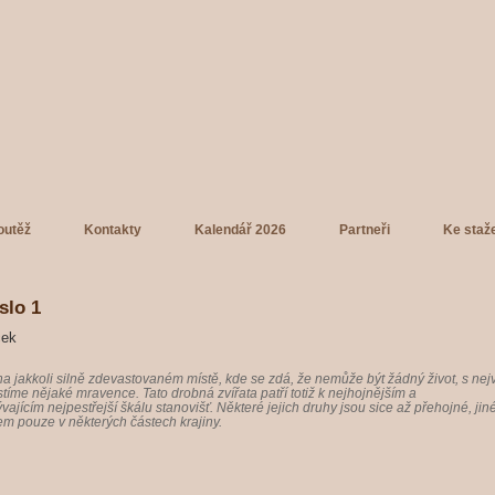
outěž
Kontakty
Kalendář 2026
Partneři
Ke staž
slo 1
ček
na jakkoli silně zdevastovaném místě, kde se zdá, že nemůže být žádný život, s nejv
tíme nějaké mravence. Tato drobná zvířata patří totiž k nejhojnějším a
jícím nejpestřejší škálu stanovišť. Některé jejich druhy jsou sice až přehojné, jin
em pouze v některých částech krajiny.