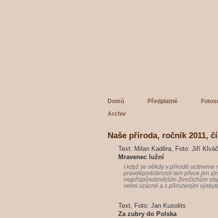
Domů
Předplatné
Fotos
Archiv
Naše příroda, ročník 2011, čí
Text: Milan Kaděra, Foto: Jiří Klvá
Mravenec lužní
I když se někdy v přírodě ocitneme 
pravděpodobností tam přece jen zjis
nejpřizpůsobivějším živočichům obýva
velmi vzácné a s přirozeným výskyt
Text, Foto: Jan Kusolits
Za zubry do Polska