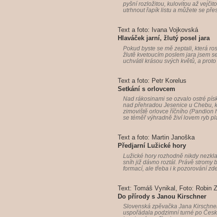
pyšní rozložitou, kulovitou až vejč
utrhnout řapík listu a můžete se pře
Text a foto: Ivana Vojkovská
Hlaváček jarní, žlutý posel jara
Pokud byste se mě zeptali, která ro
žlutě kvetoucím poslem jara jsem s
uchvátil krásou svých květů, a proto
Text a foto: Petr Korelus
Setkání s orlovcem
Nad rákosinami se ozvalo ostré písk
nad přehradou Jesenice u Chebu, kt
zimoviště orlovce říčního (Pandion 
se téměř výhradně živí lovem ryb pl
Text a foto: Martin Janoška
Předjarní Lužické hory
Lužické hory rozhodně nikdy nezklam
sníh již dávno roztál. Právě stromy
formací, ale třeba i k pozorování zd
Text: Tomáš Vynikal, Foto: Robin 
Do přírody s Janou Kirschner
Slovenská zpěvačka Jana Kirschne
uspořádala podzimní turné po České 