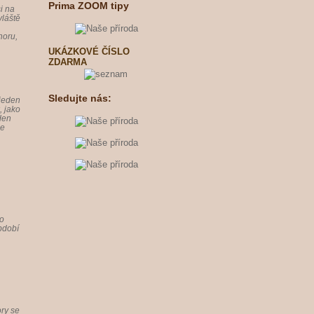
Prima ZOOM tipy
i na
vláště
horu,
UKÁZKOVÉ ČÍSLO
ZDARMA
Sledujte nás:
 jeden
, jako
eden
že
bo
období
ry se