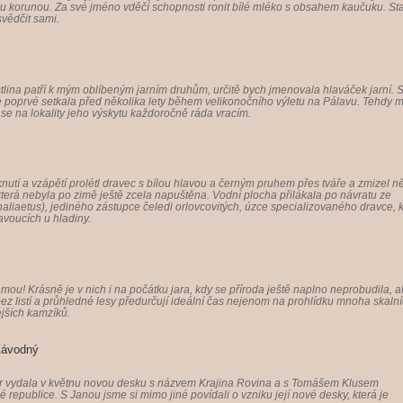
itou korunou. Za své jméno vděčí schopnosti ronit bílé mléko s obsahem kaučuku. St
svědčit sami.
stlina patří k mým oblíbeným jarním druhům, určitě bych jmenovala hlaváček jarní. S
e poprvé setkala před několika lety během velikonočního výletu na Pálavu. Tehdy 
 se na lokality jeho výskytu každoročně ráda vracím.
nutí a vzápětí prolétl dravec s bílou hlavou a černým pruhem přes tváře a zmizel 
erá nebyla po zimě ještě zcela napuštěna. Vodní plocha přilákala po návratu ze
haliaetus), jediného zástupce čeledi orlovcovitých, úzce specializovaného dravce, k
avoucích u hladiny.
ou! Krásně je v nich i na počátku jara, kdy se příroda ještě naplno neprobudila, a
 bez listí a průhledné lesy předurčují ideální čas nejenom na prohlídku mnoha skaln
ejších kamzíků.
Závodný
r vydala v květnu novou desku s názvem Krajina Rovina a s Tomášem Klusem
republice. S Janou jsme si mimo jiné povídali o vzniku její nové desky, která je