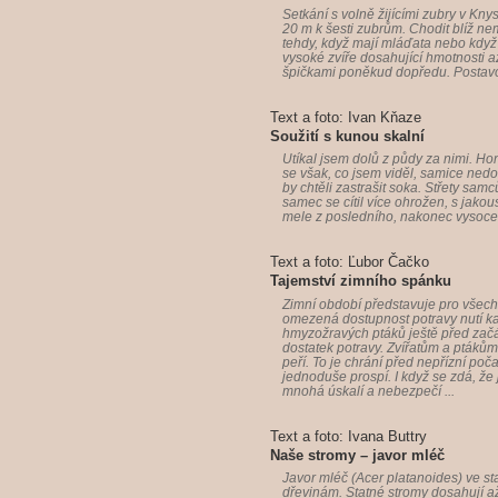
Setkání s volně žijícími zubry v Kn
20 m k šesti zubrům. Chodit blíž ne
tehdy, když mají mláďata nebo když
vysoké zvíře dosahující hmotnosti až
špičkami poněkud dopředu. Postav
Text a foto: Ivan Kňaze
Soužití s kunou skalní
Utíkal jsem dolů z půdy za nimi. H
se však, co jsem viděl, samice nedot
by chtěli zastrašit soka. Střety sam
samec se cítil více ohrožen, s jakou
mele z posledního, nakonec vysoce z
Text a foto: Ľubor Čačko
Tajemství zimního spánku
Zimní období představuje pro všech
omezená dostupnost potravy nutí k
hmyzožravých ptáků ještě před začát
dostatek potravy. Zvířatům a ptákům
peří. To je chrání před nepřízní poča
jednoduše prospí. I když se zdá, že
mnohá úskalí a nebezpečí ...
Text a foto: Ivana Buttry
Naše stromy – javor mléč
Javor mléč (Acer platanoides) ve st
dřevinám. Statné stromy dosahují a