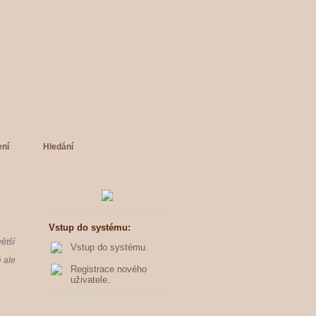
ení
Hledání
Vstup do systému:
ětší
Vstup do systému.
é ale
Registrace nového
uživatele.