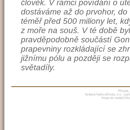
člověk. V rámci povídání o út
dostáváme až do prvohor, do
téměř před 500 miliony let, kd
z moře na souš. V té době byl
pravděpodobně součástí Gon
prapevniny rozkládající se zh
jižnímu pólu a později se roz
světadíly.
Příroda,
Vydává Naše příroda, o.s., Laz
Vstup do redakčníh