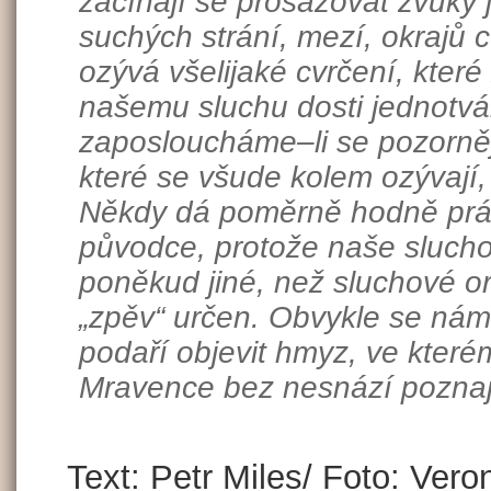
začínají se prosazovat zvuky
suchých strání, mezí, okrajů ce
ozývá všelijaké cvrčení, které
našemu sluchu dosti jednotvá
zaposloucháme–li se pozorněji,
které se všude kolem ozývají,
Někdy dá poměrně hodně prác
původce, protože naše sluchov
poněkud jiné, než sluchové or
„zpěv“ určen. Obvykle se nám 
podaří objevit hmyz, ve kterém
Mravence bez nesnází poznají
Text: Petr Miles/ Foto: Ver