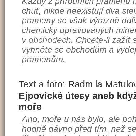
Každý z přírodních pramenů má
chuť, nikde neexistují dva ste
prameny se však výrazně odli
chemicky upravovaných minerá
v obchodech. Chcete-li zažít s
vyhněte se obchodům a vydej
pramenům.
Text a foto: Radmila Matulo
Ejpovické útesy aneb když
moře
Ano, moře u nás bylo, ale boh
hodně dávno před tím, než se 