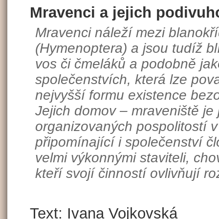
Mravenci a jejich podivuh
Mravenci náleží mezi blanokř
(Hymenoptera) a jsou tudíž bl
vos či čmeláků a podobně jako
společenstvích, která lze pov
nejvyšší formu existence bezo
Jejich domov – mraveniště je 
organizovaných pospolitostí 
připomínající i společenství č
velmi výkonnými staviteli, chov
kteří svojí činností ovlivňují 
Text: Ivana Vojkovská