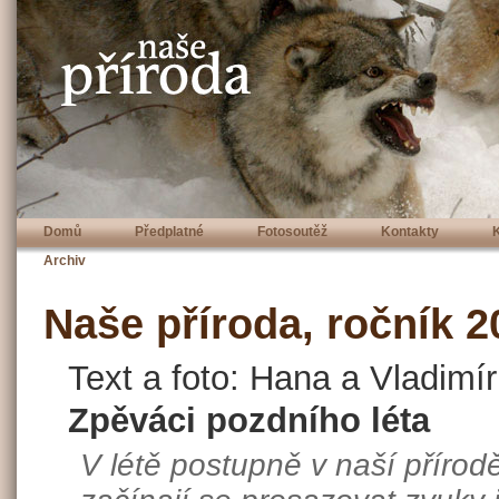
Domů
Předplatné
Fotosoutěž
Kontakty
Archiv
Naše příroda, ročník 20
Text a foto: Hana a Vladimí
Zpěváci pozdního léta
V létě postupně v naší přírod