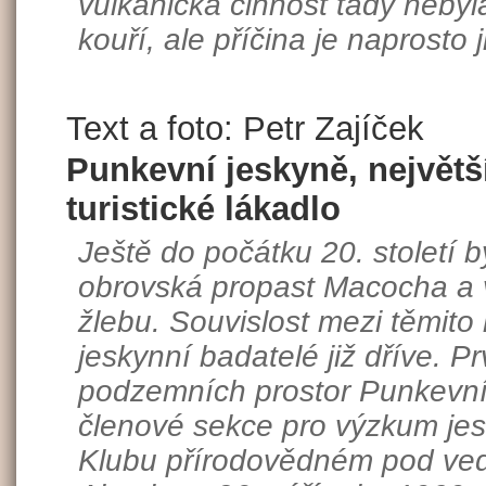
vulkanická činnost tady neby
kouří, ale příčina je naprosto j
Text a foto: Petr Zajíček
Punkevní jeskyně, největ
turistické lákadlo
Ještě do počátku 20. století
obrovská propast Macocha a 
žlebu. Souvislost mezi těmito 
jeskynní badatelé již dříve. P
podzemních prostor Punkevních
členové sekce pro výzkum je
Klubu přírodovědném pod ved