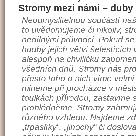
Stromy mezi námi – duby
Neodmyslitelnou součástí našic
to uvědomujeme či nikoliv, st
nedílnými průvodci. Pokud s
hudby jejich větví šelestících
alespoň na chviličku zapomen
všedních dnů. Stromy nás prov
přesto toho o nich víme velmi
mineme při procházce v měs
toulkách přírodou, zastavme s
prohlédněme. Stromy zahrnují
různého vzhledu. Najdeme zde
„trpaslíky“, „jinochy“ či doslova