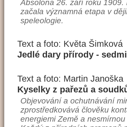
Absolona 26. září roku 1909. 
začala významná etapa v děj
speleologie.
Text a foto: Květa Šimková
Jedlé dary přírody - sed
Text a foto: Martin Janoška
Kyselky z pařezů a soudk
Objevování a ochutnávání mi
zprostředkovává člověku konta
energiemi Země a nesmírnou r