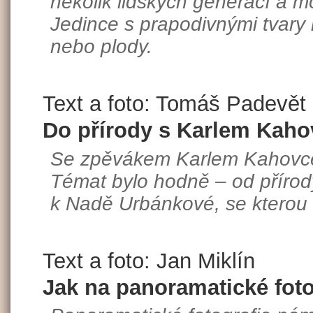
několik lidských generací a mo
Jedince s prapodivnými tvary 
nebo plody.
Text a foto: Tomáš Padevět
Do přírody s Karlem Kah
Se zpěvákem Karlem Kahovce
Témat bylo hodně – od přírody
k Nadě Urbánkové, se kterou z
Text a foto: Jan Miklín
Jak na panoramatické foto