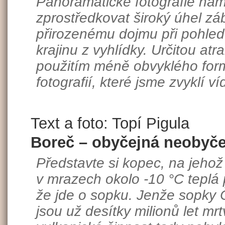
Panoramatické fotografie nám
zprostředkovat široký úhel z
přirozenému dojmu při pohle
krajinu z vyhlídky. Určitou atr
použitím méně obvyklého for
fotografií, které jsme zvyklí ví
Text a foto: Topí Pigula
Boreč – obyčejná neobyče
Představte si kopec, na jehož 
v mrazech okolo -10 °C teplá p
že jde o sopku. Jenže sopky 
jsou už desítky milionů let mr