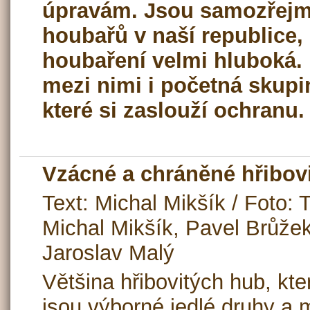
úpravám. Jsou samozřejm
houbařů v naší republice, 
houbaření velmi hluboká.
mezi nimi i početná skup
které si zaslouží ochranu.
Vzácné a chráněné hřibov
Text: Michal Mikšík / Foto:
Michal Mikšík, Pavel Brůžek
Jaroslav Malý
Většina hřibovitých hub, kte
jsou výborné jedlé druhy a m