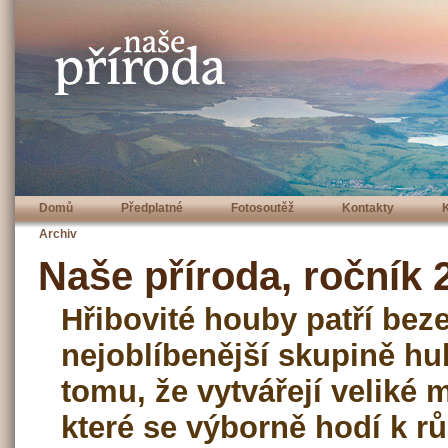
Domů
Předplatné
Fotosoutěž
Kontakty
Archiv
Naše příroda, ročník 2
Hřibovité houby patří bez
nejoblíbenější skupině hub
tomu, že vytvářejí veliké 
které se výborně hodí k 