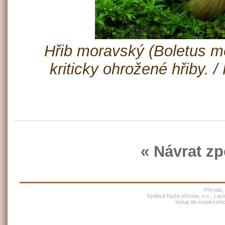
Hřib moravský (Boletus mo
kriticky ohrožené hřiby. 
« Návrat zp
Příroda,
Vydává Naše příroda, o.s., Laz
Vstup do redakčníh