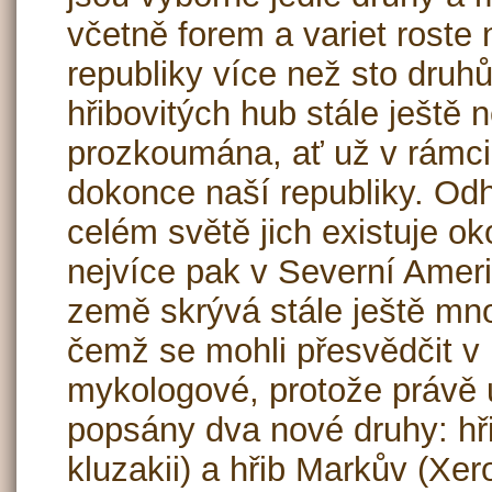
včetně forem a variet rost
republiky více než sto druhů
hřibovitých hub stále ještě 
prozkoumána, ať už v rámci 
dokonce naší republiky. Od
celém světě jich existuje ok
nejvíce pak v Severní Americ
země skrývá stále ještě m
čemž se mohli přesvědčit v
mykologové, protože právě 
popsány dva nové druhy: hř
kluzakii) a hřib Markův (Xer