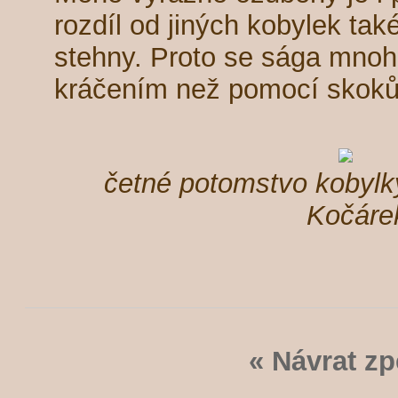
rozdíl od jiných kobylek tak
stehny. Proto se sága mnoh
kráčením než pomocí skoků.
četné potomstvo kobylky
Kočáre
« Návrat zp