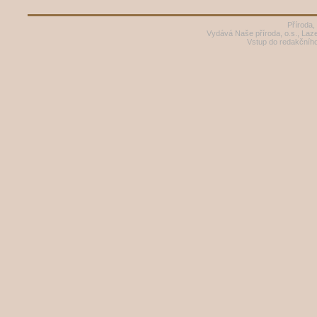
Příroda,
Vydává Naše příroda, o.s., Laz
Vstup do redakčníh