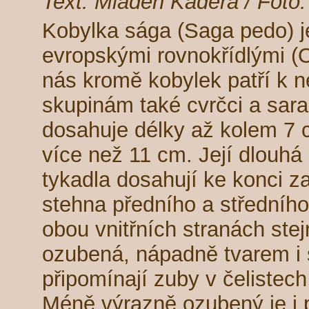
Text: Mladen Kaděra / Foto:
Kobylka sága (Saga pedo) 
evropskými rovnokřídlými (
nás kromě kobylek patří k 
skupinám také cvrčci a sara
dosahuje délky až kolem 7 
více než 11 cm. Její dlouh
tykadla dosahují ke konci z
stehna předního a středníh
obou vnitřních stranách stej
ozubená, nápadně tvarem i
připomínají zuby v čelistec
Méně výrazně ozubený je i 