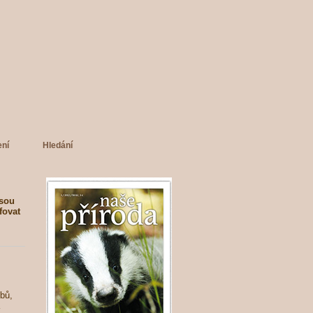
ení
Hledání
jsou
fovat
obů,