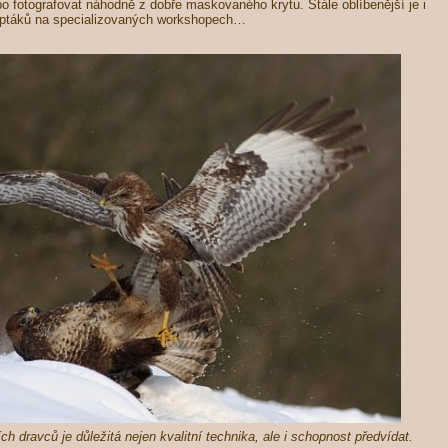
o fotografovat náhodně z dobře maskovaného krytu. Stále oblíbenější je i
 ptáků na specializovaných workshopech…
ích dravců je důležitá nejen kvalitní technika, ale i schopnost předvídat.