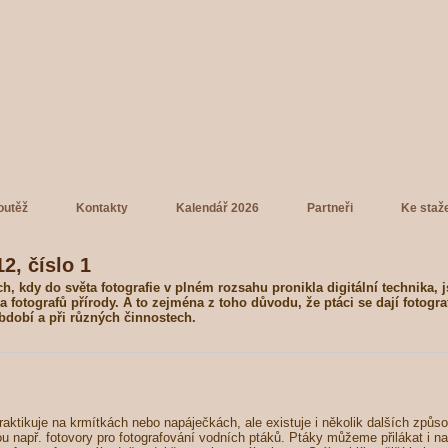
outěž
Kontakty
Kalendář 2026
Partneři
Ke staž
2, číslo 1
h, kdy do světa fotografie v plném rozsahu pronikla digitální technika, 
otografů přírody. A to zejména z toho důvodu, že ptáci se dají fotogra
dobí a při různých činnostech.
raktikuje na krmítkách nebo napáječkách, ale existuje i několik dalších způs
ou např. fotovory pro fotografování vodních ptáků. Ptáky můžeme přilákat i na