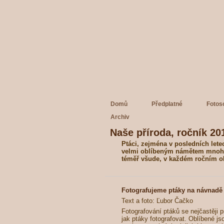
Domů
Předplatné
Fotos
Archiv
Naše příroda, ročník 201
Ptáci, zejména v posledních letec
velmi oblíbeným námětem mnoha f
téměř všude, v každém ročním ob
Fotografujeme ptáky na návnadě
Text a foto: Ľubor Čačko
Fotografování ptáků se nejčastěji p
jak ptáky fotografovat. Oblíbené js