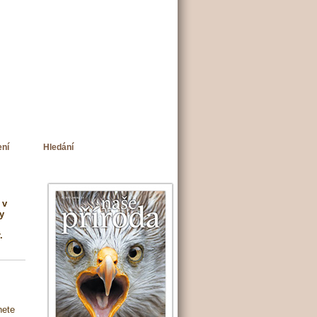
ení
Hledání
 v
y
.
nete