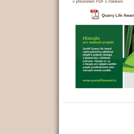
v přiloženém PDF s článkem.
Quarry Life Award