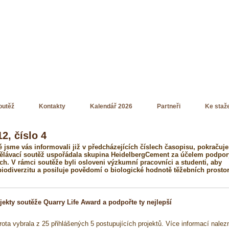
outěž
Kontakty
Kalendář 2026
Partneři
Ke staž
2, číslo 4
é jsme vás informovali již v předcházejících číslech časopisu, pokračuje
ělávací soutěž uspořádala skupina HeidelbergCement za účelem podpor
ech. V rámci soutěže byli osloveni výzkumní pracovníci a studenti, aby
 biodiverzitu a posiluje povědomí o biologické hodnotě těžebních prostor
ekty soutěže Quarry Life Award a podpořte ty nejlepší
rota vybrala z 25 přihlášených 5 postupujících projektů. Více informací nalez