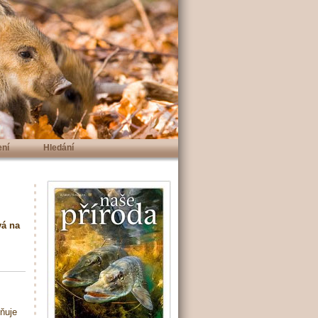
ení
Hledání
vá na
žňuje