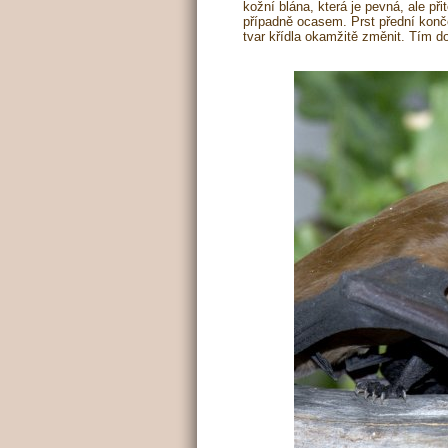
kožní blána, která je pevná, ale př
případně ocasem. Prst přední konče
tvar křídla okamžitě změnit. Tím do