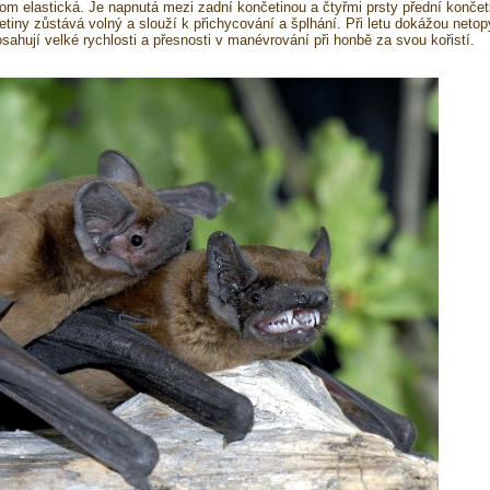
itom elastická. Je napnutá mezi zadní končetinou a čtyřmi prsty přední končet
tiny zůstává volný a slouží k přichycování a šplhání. Při letu dokážou netop
sahují velké rychlosti a přesnosti v manévrování při honbě za svou kořistí.