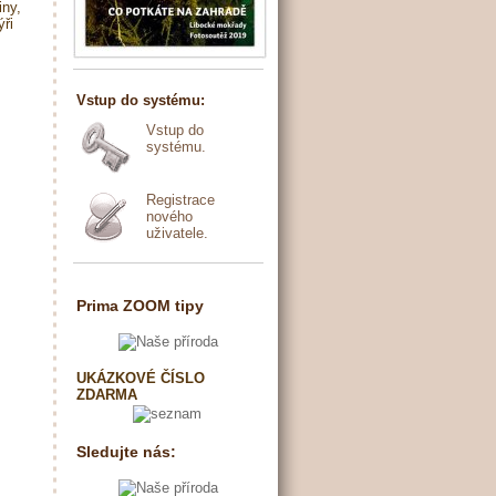
iny,
ýři
Vstup do systému:
Vstup do
systému.
Registrace
nového
uživatele.
Prima ZOOM tipy
UKÁZKOVÉ ČÍSLO
ZDARMA
Sledujte nás: