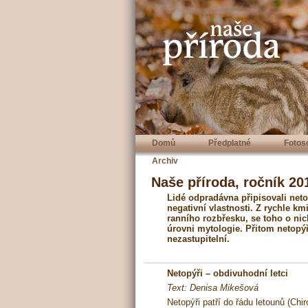
Domů
Předplatné
Fotos
Archiv
Naše příroda, ročník 201
Lidé odpradávna připisovali neto
negativní vlastnosti. Z rychle km
ranního rozbřesku, se toho o ni
úrovni mytologie. Přitom netopýři
nezastupitelní.
Netopýři – obdivuhodní letci
Text: Denisa Mikešová
Netopýři patří do řádu letounů (Chir