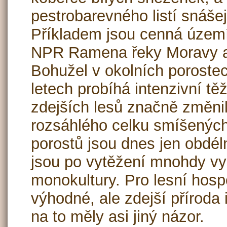
pestrobarevného listí snáše
Příkladem jsou cenná území
NPR Ramena řeky Moravy a
Bohužel v okolních poroste
letech probíhá intenzivní těž
zdejších lesů značně změni
rozsáhlého celku smíšenýc
porostů jsou dnes jen obdél
jsou po vytěžení mnohdy v
monokultury. Pro lesní hospo
výhodné, ale zdejší příroda
na to měly asi jiný názor.