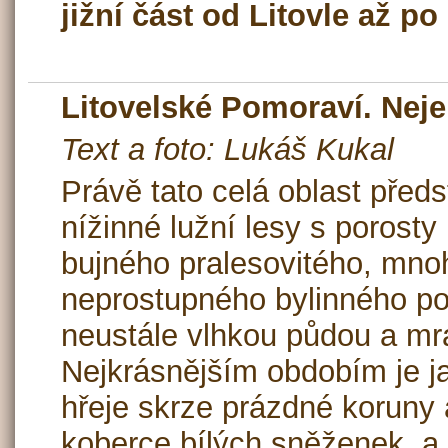
jižní část od Litovle až p
Litovelské Pomoraví. Nejen
Text a foto: Lukáš Kukal
Právě tato celá oblast předs
nížinné lužní lesy s porost
bujného pralesovitého, mno
neprostupného bylinného po
neustále vlhkou půdou a m
Nejkrásnějším obdobím je ja
hřeje skrze prázdné koruny 
koberce bílých sněženek, a