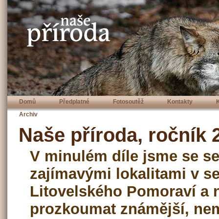
Domů
Předplatné
Fotosoutěž
Kontakty
Archiv
Naše příroda, ročník 2
V minulém díle jsme se se
zajímavými lokalitami v se
Litovelského Pomoraví a 
prozkoumat známější, ne