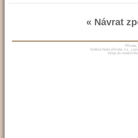
« Návrat zp
Příroda,
Vydává Naše příroda, o.s., Laz
Vstup do redakčníh