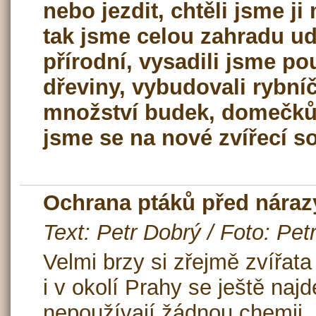
nebo jezdit, chtěli jsme j
tak jsme celou zahradu udě
přírodní, vysadili jsme p
dřeviny, vybudovali rybníč
množství budek, domečků a
jsme se na nové zvířecí s
Ochrana ptáků před náraz
Text: Petr Dobrý / Foto: Pe
Velmi brzy si zřejmě zvířata
i v okolí Prahy se ještě naj
nepoužívají žádnou chemii, 