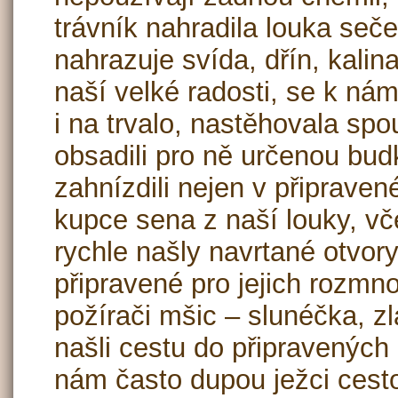
trávník nahradila louka seč
nahrazuje svída, dřín, kalina 
naší velké radosti, se k ná
i na trvalo, nastěhovala spo
obsadili pro ně určenou bu
zahnízdili nejen v připraven
kupce sena z naší louky, v
rychle našly navrtané otvor
připravené pro jejich rozmno
požírači mšic – slunéčka, zl
našli cestu do připravených 
nám často dupou ježci cest