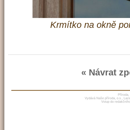
Krmítko na okně po
« Návrat zp
Příroda,
Vydává Naše příroda, o.s., Laz
Vstup do redakčníh