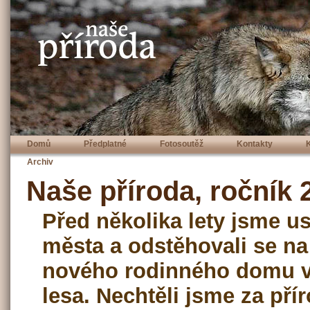
Domů
Předplatné
Fotosoutěž
Kontakty
Archiv
Naše příroda, ročník 2
Před několika lety jsme us
města a odstěhovali se na
nového rodinného domu v
lesa. Nechtěli jsme za př