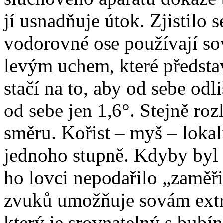
jí usnadňuje útok. Zjistilo s
vodorovné ose používají so
levým uchem, které představ
stačí na to, aby od sebe odl
od sebe jen 1,6°. Stejně roz
směru. Kořist – myš – lokal
jednoho stupně. Kdyby byl a
ho lovci nepodařilo „zaměřit
zvuků umožňuje sovám extr
který je srovnatelný s bub