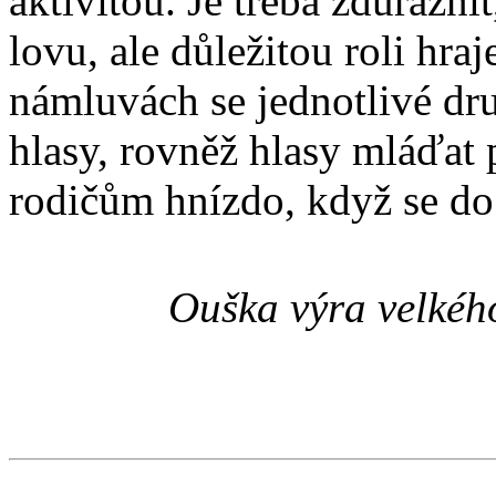
aktivitou. Je třeba zdůrazni
lovu, ale důležitou roli hraj
námluvách se jednotlivé dru
hlasy, rovněž hlasy mláďat 
rodičům hnízdo, když se do 
Ouška výra velkéh