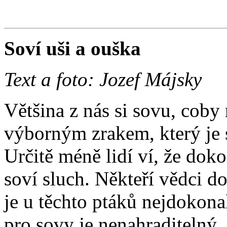
Soví uši a ouška
Text a foto: Jozef Májsky
Většina z nás si sovu, coby
výborným zrakem, který je s
Určitě méně lidí ví, že do
soví sluch. Někteří vědci d
je u těchto ptáků nejdokona
pro sovy je nenahraditelný