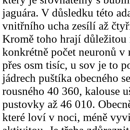
jaguára. V důsledku této ad
vnitřního ucha zesílí až čty
Kromě toho hrají důležitou 
konkrétně počet neuronů v 
přes osm tisíc, u sov je to 
jádrech puštíka obecného se
rousného 40 360, kalouse u
pustovky až 46 010. Obecně 
které loví v noci, méně vyv