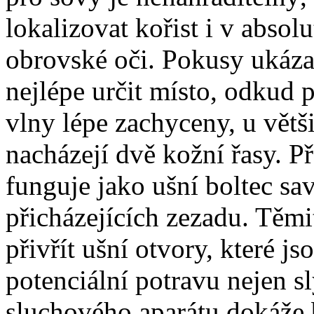
lokalizovat kořist i v absol
obrovské oči. Pokusy ukáza
nejlépe určit místo, odkud
vlny lépe zachyceny, u větš
nacházejí dvě kožní řasy. P
funguje jako ušní boltec sa
přicházejících zezadu. Těm
přivřít ušní otvory, které js
potenciální potravu nejen sl
sluchového aparátu dokáže b