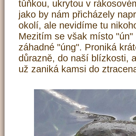
tůňkou, ukrytou v rákosovém 
jako by nám přicházely napr
okolí, ale nevidíme tu nikoh
Mezitím se však místo "ún"
záhadné "úng". Proniká krát
důrazně, do naší blízkosti, 
už zaniká kamsi do ztracena