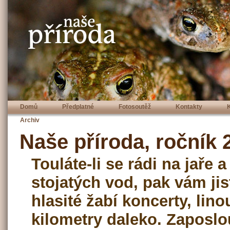
Domů
Předplatné
Fotosoutěž
Kontakty
Archiv
Naše příroda, ročník 2
Touláte-li se rádi na jaře 
stojatých vod, pak vám ji
hlasité žabí koncerty, lino
kilometry daleko. Zaposlo