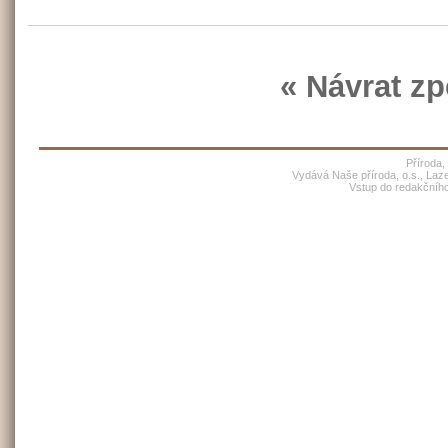
« Návrat zp
Příroda,
Vydává Naše příroda, o.s., Laz
Vstup do redakčníh