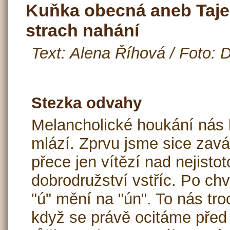
Kuňka obecná aneb Tajem
strach nahání
Text: Alena Říhová / Foto: 
Stezka odvahy
Melancholické houkání nás 
mlází. Zprvu jsme sice zavá
přece jen vítězí nad nejisto
dobrodružství vstříc. Po chv
"ú" mění na "ún". To nás tr
když se právě ocitáme pře