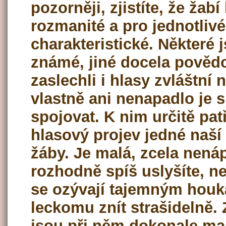
pozorněji, zjistíte, že žab
rozmanité a pro jednotliv
charakteristické. Některé
známé, jiné docela pověd
zaslechli i hlasy zvláštní 
vlastně ani nenapadlo je s
spojovat. K nim určitě patř
hlasový projev jedné naší
žáby. Je malá, zcela nenáp
rozhodně spíš uslyšíte, ne
se ozývají tajemným houk
leckomu znít strašidelně.
jsou při něm dokonale ma