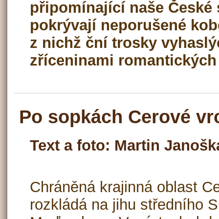
připomínající naše České 
pokrývají neporušené kob
z nichž ční trosky vyhasl
zříceninami romantických
Po sopkách Cerové vr
Text a foto: Martin Janošk
Chráněná krajinná oblast C
rozkládá na jihu středního S