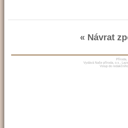
« Návrat zp
Příroda,
Vydává Naše příroda, o.s., Laz
Vstup do redakčníh