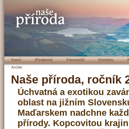
Domů
Předplatné
Fotosoutěž
Kontakty
Archiv
Naše příroda, ročník 2
Úchvatná a exotikou zavá
oblast na jižním Slovensku
Maďarskem nadchne každ
přírody. Kopcovitou krajin