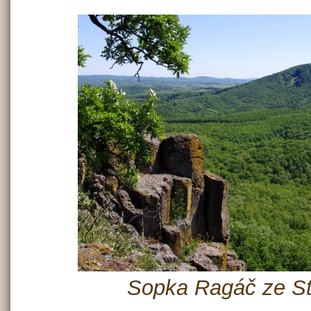
Sopka Ragáč ze St