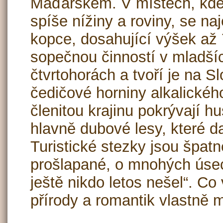
Maďarskem. V místech, kde
spíše nížiny a roviny, se na
kopce, dosahující výšek až
sopečnou činností v mladšíc
čtvrtohorách a tvoří je na 
čedičové horniny alkalickéh
členitou krajinu pokrývají h
hlavně dubové lesy, které d
Turistické stezky jsou špat
prošlapané, o mnohých úsecí
ještě nikdo letos nešel“. Co 
přírody a romantik vlastně 