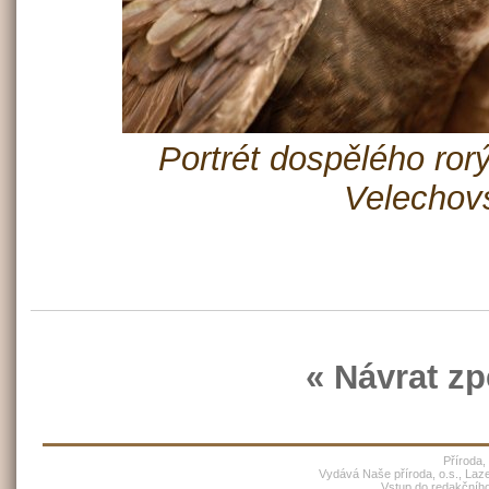
Portrét dospělého ror
Velechov
« Návrat zp
Příroda,
Vydává Naše příroda, o.s., Laz
Vstup do redakčníh