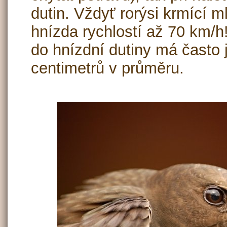
dutin. Vždyť rorýsi krmící m
hnízda rychlostí až 70 km/h!
do hnízdní dutiny má často 
centimetrů v průměru.