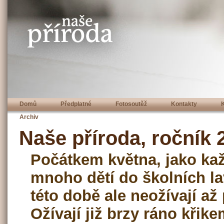
Domů
Předplatné
Fotosoutěž
Kontakty
Archiv
Naše příroda, ročník 2
Počátkem května, jako kaž
mnoho dětí do školních la
této době ale neožívají až
Ožívají již brzy ráno kři