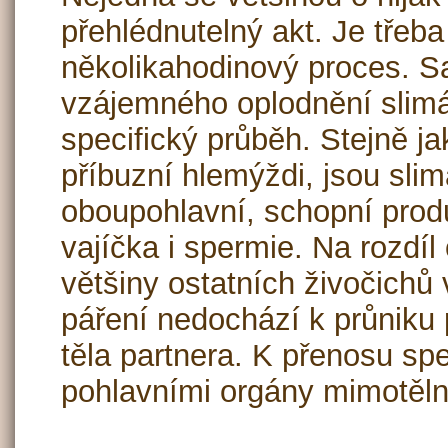
přehlédnutelný akt. Je třeba 
několikahodinový proces. 
vzájemného oplodnění slim
specifický průběh. Stejně jak
příbuzní hlemýždi, jsou slim
oboupohlavní, schopní pro
vajíčka i spermie. Na rozdí
většiny ostatních živočichů 
páření nedochází k průniku
těla partnera. K přenosu sp
pohlavními orgány mimotěln