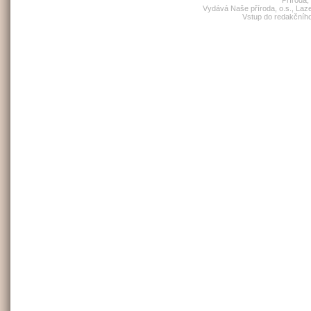
Vydává Naše příroda, o.s., Laz
Vstup do redakčníh