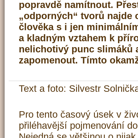
popravdě namítnout. Přest
„odporných“ tvorů najde o
člověka s i jen minimální
a kladným vztahem k příro
nelichotivý punc slimáků 
zapomenout. Tímto okamži
Text a foto: Silvestr Solničk
Pro tento časový úsek v živ
přiléhavější pojmenování do
Nejedná se většinou o nijak 