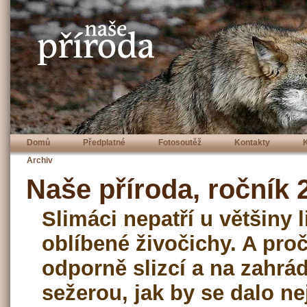
Domů
Předplatné
Fotosoutěž
Kontakty
Archiv
Naše příroda, ročník 2
Slimáci nepatří u většiny 
oblíbené živočichy. A proč
odporně slizcí a na zahr
sežerou, jak by se dalo n