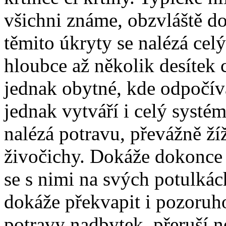
všichni známe, obzvláště do
těmito úkryty se nalézá celý
hloubce až několik desítek
jednak obytné, kde odpočív
jednak vytváří i celý systé
nalézá potravu, převážně žíž
živočichy. Dokáže dokonce p
se s nimi na svých potulkác
dokáže překvapit i pozoruh
potravy nadbytek, přeruší nej