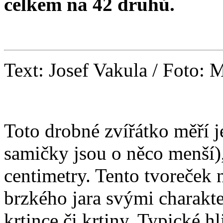
celkem na 42 druhů.
Text: Josef Vakula / Foto:
Toto drobné zvířátko měří 
samičky jsou o něco menší),
centimetry. Tento tvoreček 
brzkého jara svými charakt
krtince či krtiny. Typické