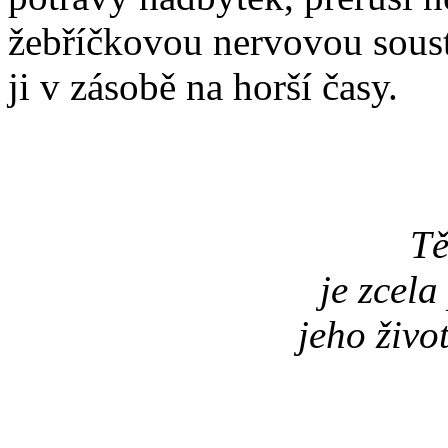
žebříčkovou nervovou soust
ji v zásobě na horší časy.
Tě
je zcel
jeho živo