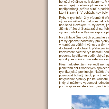
bohužel většinou ne k dobrému. V Č
nepočítaje) o celkové ploše asi 50
nepřipomínají „stříbro slité“ a pod
který ji zavinil. V dobách, kdy byl
Ryby v rybnících žily víceméně při
výnosem několika málo desítek kilo
narušená člověkem, tu výlovem, jin
„fišmistr“ Josef Šusta začal na tř
vydání publikace Výživa kapra a jeh
Na základě Šustových poznatků zača
jim vylepšovat podmínky pro rychlý
v honbě za většími výnosy a tím i 
docházelo a dochází k přehnojování 
konzumenti včetně ryb nestačí dodá
procento kyslíku ve vodě, ubývá pa
rybníky se mění v onu zelenou kaši
Přes nadbytek živin ve vodě nemaj
planktonu ani živočišných společen
rybníku ještě prohlubuje. Naštěstí 
pozorovat bohatý život, plný živočic
nevyužívat rybníky jen ke koupání,
jindy si můžeme vypomoci jednodu
používají akvaristé k lovu „vodní