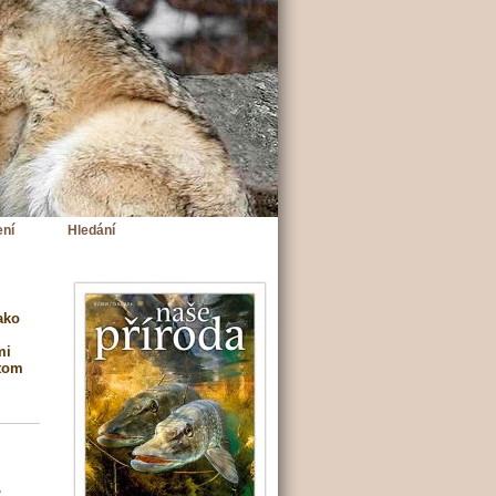
ení
Hledání
ako
mi
 tom
,