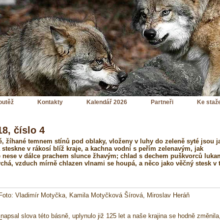
outěž
Kontakty
Kalendář 2026
Partneři
Ke staž
8, číslo 4
ité, žíhané temnem stínů pod oblaky, vloženy v luhy do zeleně syté jsou j
a steskne v rákosí blíž kraje, a kachna vodní s peřím zelenavým, jak
e nese v dálce prachem slunce žhavým; chlad s dechem puškvorců luka
dýchá, vzduch mírně chlazen vlnami se houpá, a něco jako věčný stesk v
 Foto: Vladimír Motyčka, Kamila Motyčková Šírová, Miroslav Heráň
apsal slova této básně, uplynulo již 125 let a naše krajina se hodně změnila