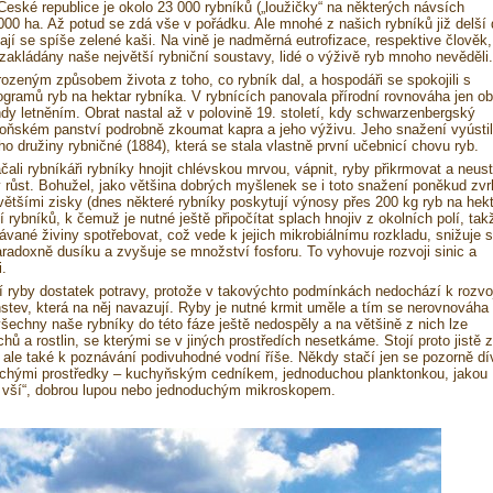
eské republice je okolo 23 000 rybníků („loužičky“ na některých návsích
 000 ha. Až potud se zdá vše v pořádku. Ale mnohé z našich rybníků již delší
obají se spíše zelené kaši. Na vině je nadměrná eutrofizace, respektive člověk,
y zakládány naše největší rybniční soustavy, lidé o výživě ryb mnoho nevěděli.
rozeným způsobem života z toho, co rybník dal, a hospodáři se spokojili s
gramů ryb na hektar rybníka. V rybnících panovala přírodní rovnováha jen o
dy letněním. Obrat nastal až v polovině 19. století, kdy schwarzenbergský
eboňském panství podrobně zkoumat kapra a jeho výživu. Jeho snažení vyústi
o družiny rybničné (1884), která se stala vlastně první učebnicí chovu ryb.
li rybníkáři rybníky hnojit chlévskou mrvou, vápnit, ryby přikrmovat a neust
 růst. Bohužel, jako většina dobrých myšlenek se i toto snažení poněkud zvr
většími zisky (dnes některé rybníky poskytují výnosy přes 200 kg ryb na hekt
rybníků, k čemuž je nutné ještě připočítat splach hnojiv z okolních polí, tak
vané živiny spotřebovat, což vede k jejich mikrobiálnímu rozkladu, snižuje 
radoxně dusíku a zvyšuje se množství fosforu. To vyhovuje rozvoji sinic a
.
í ryby dostatek potravy, protože v takovýchto podmínkách nedochází k rozvoj
stev, která na něj navazují. Ryby je nutné krmit uměle a tím se nerovnováha
všechny naše rybníky do této fáze ještě nedospěly a na většině z nich lze
hů a rostlin, se kterými se v jiných prostředích nesetkáme. Stojí proto jistě z
 ale také k poznávání podivuhodné vodní říše. Někdy stačí jen se pozorně dí
chými prostředky – kuchyňským cedníkem, jednoduchou planktonkou, jakou
ch vší“, dobrou lupou nebo jednoduchým mikroskopem.