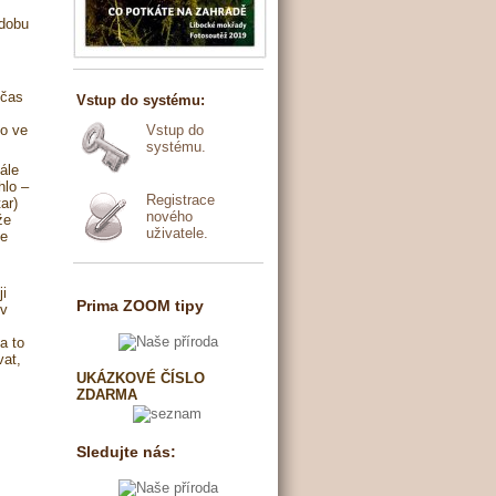
 dobu
bčas
Vstup do systému:
lo ve
Vstup do
systému.
ále
hlo –
Registrace
ar)
nového
že
uživatele.
se
i
Prima ZOOM tipy
 v
a to
vat,
UKÁZKOVÉ ČÍSLO
ZDARMA
Sledujte nás: