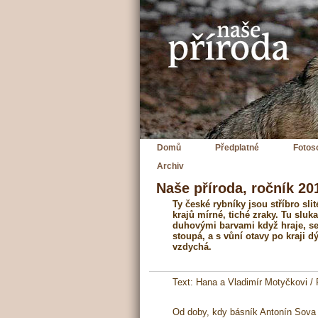
Domů
Předplatné
Fotos
Archiv
Naše příroda, ročník 201
Ty české rybníky jsou stříbro sl
krajů mírné, tiché zraky. Tu sluk
duhovými barvami když hraje, s
stoupá, a s vůní otavy po kraji 
vzdychá.
Text: Hana a Vladimír Motyčkovi /
Od doby, kdy básník Antonín Sova n