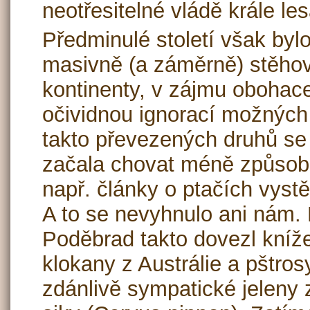
neotřesitelné vládě krále le
Předminulé století však bylo
masivně (a záměrně) stěhov
kontinenty, v zájmu obohace
očividnou ignorací možných
takto převezených druhů se 
začala chovat méně způsob
např. články o ptačích vyst
A to se nevyhnulo ani nám.
Poděbrad takto dovezl kníž
klokany z Austrálie a pštrosy
zdánlivě sympatické jeleny 