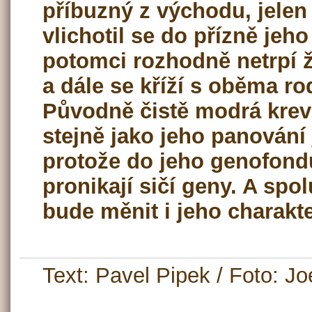
příbuzný z východu, jelen 
vlichotil se do přízně jeho
potomci rozhodně netrpí
a dále se kříží s oběma r
Původně čistě modrá krev 
stejně jako jeho panování 
protože do jeho genofon
pronikají sičí geny. A spo
bude měnit i jeho charakte
Text: Pavel Pipek / Foto: J