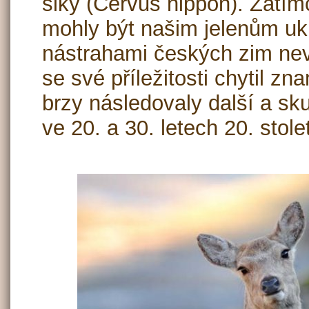
siky (Cervus nippon). Zatím
mohly být našim jelenům ukr
nástrahami českých zim nevy
se své příležitosti chytil z
brzy následovaly další a sk
ve 20. a 30. letech 20. stolet