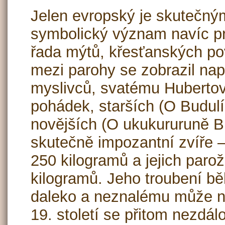
Jelen evropský je skutečný
symbolický význam navíc pr
řada mýtů, křesťanských pov
mezi parohy se zobrazil nap
myslivců, svatému Hubertovi
pohádek, starších (O Budul
novějších (O ukukururuně Br
skutečně impozantní zvíře 
250 kilogramů a jejich paro
kilogramů. Jeho troubení bě
daleko a neznalému může n
19. století se přitom nezdál