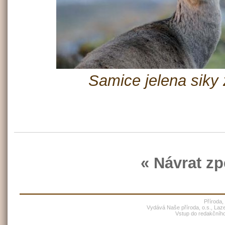
Samice jelena siky 
« Návrat zp
Příroda,
Vydává Naše příroda, o.s., Laz
Vstup do redakčníh