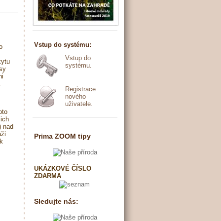
Vstup do systému:
o
Vstup do
kytu
systému.
usy
ni
Registrace
nového
uživatele.
oto
jich
) nad
ži
Prima ZOOM tipy
ik
UKÁZKOVÉ ČÍSLO
ZDARMA
Sledujte nás: