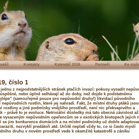
outěž
Kontakty
Kalendář 2026
Partneři
Ke staž
9, číslo 1
jednu z nejpodstatnějších stránek ptačích invazí: pokusy vysadit nepův
 úspěšné, nebo úplně selhávají až do doby, než dojde k podstatnému
jlépe“ (samozřejmě pouze pro nepůvodní druhy!) likvidací původního
nepůvodních rostlin, které jej nahradí. Fakt, že místní druhy ptáků jsou
rostliny a jiné podmínky vnějšího prostředí, není nic překvapivého a
k – právě to je evoluce. Netriviální důsledky má tato obecná závislost až
ěle vysazeným nepůvodním opeřencům se v exotických biotopech jejich 
čí se jim konkurence domácích a na místní podmínky už dobře adaptov
raziti, nezvyklí predátoři atd. Určitě neplatí vždy to, co si často myslí
odního druhu v novém prostředí vede k okamžité katastrofě a zániku