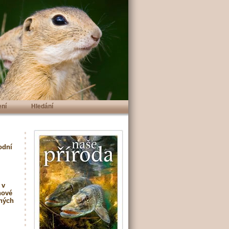
ení
Hledání
odní
 v
nové
aných