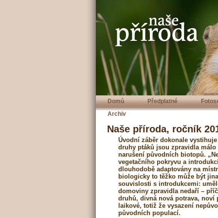
Domů
Předplatné
Fotos
Archiv
Naše příroda, ročník 201
Úvodní záběr dokonale vystihuje 
druhy ptáků jsou zpravidla málo
narušení původních biotopů. „Ne
vegetačního pokryvu a introdukcí 
dlouhodobě adaptovány na místní 
biologicky to těžko může být jina
souvislosti s introdukcemi: um
domoviny zpravidla nedaří – pří
druhů, divná nová potrava, noví pa
laikové, totiž že vysazení nepův
původních populací.