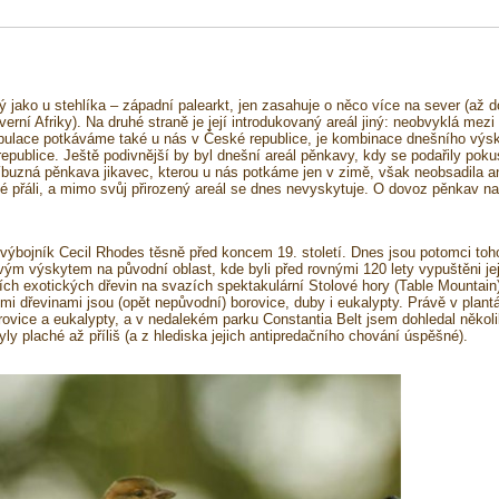
jako u stehlíka – západní palearkt, jen zasahuje o něco více na sever (až d
verní Afriky). Na druhé straně je její introdukovaný areál jiný: neobvyklá mezi
populace potkáváme také u nás v České republice, je kombinace dnešního výs
epublice. Ještě podivnější by byl dnešní areál pěnkavy, kdy se podařily pok
říbuzná pěnkava jikavec, kterou u nás potkáme jen v zimě, však neobsadila a
lidé přáli, a mimo svůj přirozený areál se dnes nevyskytuje. O dovoz pěnkav na
výbojník Cecil Rhodes těsně před koncem 19. století. Dnes jsou potomci toh
ým výskytem na původní oblast, kde byli před rovnými 120 lety vypuštěni je
žích exotických dřevin na svazích spektakulární Stolové hory (Table Mountain
dřevinami jsou (opět nepůvodní) borovice, duby i eukalypty. Právě v plantá
rovice a eukalypty, a v nedalekém parku Constantia Belt jsem dohledal někol
yly plaché až příliš (a z hlediska jejich antipredačního chování úspěšné).