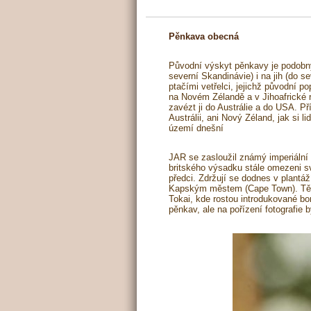
Pěnkava obecná
Původní výskyt pěnkavy je podobný 
severní Skandinávie) i na jih (do se
ptačími vetřelci, jejichž původní 
na Novém Zélandě a v Jihoafrické r
zavézt ji do Austrálie a do USA. P
Austrálii, ani Nový Zéland, jak si 
území dnešní
JAR se zasloužil známý imperiální 
britského výsadku stále omezeni sv
předci. Zdržují se dodnes v plantá
Kapským městem (Cape Town). Těmi 
Tokai, kde rostou introdukované bo
pěnkav, ale na pořízení fotografie b