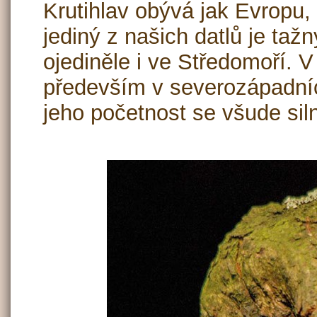
Krutihlav obývá jak Evropu, t
jediný z našich datlů je tažn
ojediněle i ve Středomoří. 
především v severozápadníc
jeho početnost se všude siln