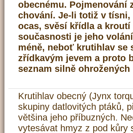
obecnému. Pojmenování z
chování. Je-li totiž v tísni,
ocas, svěsí křídla a krout
současnosti je jeho volání
méně, neboť krutihlav se s
zřídkavým jevem a proto b
seznam silně ohrožených 
Krutihlav obecný (Jynx torqu
skupiny datlovitých ptáků, 
většina jeho příbuzných. Ne
vytesávat hmyz z pod kůry s