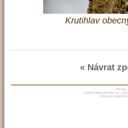
Krutihlav obecn
« Návrat zp
Příroda,
Vydává Naše příroda, o.s., Laz
Vstup do redakčníh