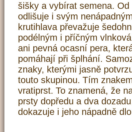
šišky a vybírat semena. Od 
odlišuje i svým nenápadný
krutihlava převažuje šedoh
podélným i příčným vlnkov
ani pevná ocasní pera, která
pomáhají při šplhání. Samo
znaky, kterými jasně potvrz
touto skupinou. Tím znakem
vratiprst. To znamená, že n
prsty dopředu a dva dozadu.
dokazuje i jeho nápadně dlo